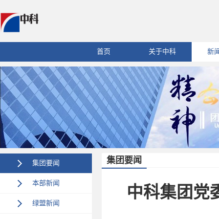
首页
关于中科
新
集团要闻
集团要闻
本部新闻
中科集团党
绿盟新闻