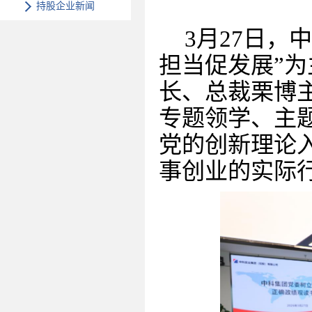
持股企业新闻
3
月
27
日，中
担当促发展”
长、总裁栗博
专题领学、主
党的创新理论
事创业的实际