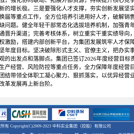
战，强化协同联动、拓展外部资源，持续提升核心竞
新的增长
极
。
三是
要强化人才支撑，夯实创新发展坚
换届等重点工作，全方位培养引进用好人才，破解销
缺问题。健全年轻干部常态化选拔培养机制，
加强
青
通晋升渠道；完善考核体系，树立重实干重实绩导向
权激励
，
搭建内部创新平台，为集团发展筑牢人才保
坚年度目标。坚决破除形式主义、官僚主义，把办实
观的出发点和落脚点。集团已签订
2026
年度经营目标
生产经营、风险防控等重点任务，
全力保障年度经营
团结带领全体
职
工凝心聚力、狠抓落实，以优异经营
改革发展再上新台阶。
所有 Copyright(C)2009-2023 中科实业集团（控股）有限公司