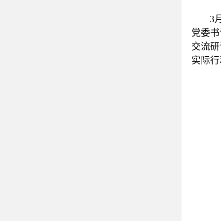
3
党委书
交流研
实际行