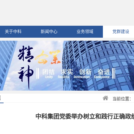
关于中科
新闻中心
业务领域
党群建设
态
当前位置：
中科集团党委举办树立和践行正确政