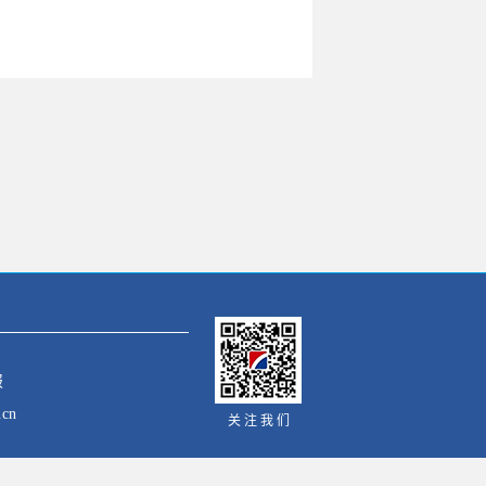
报
cn
关 注 我 们