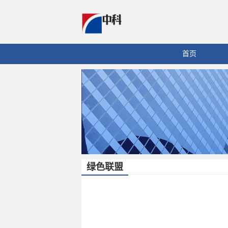
首页
绿色联盟