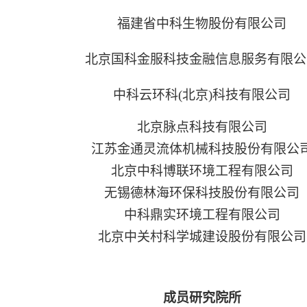
福建省中科生物股份有限公司
北京国科金服科技金融信息服务有限公
中科云环科(北京)科技有限公司
北京脉点科技有限公司
江苏金通灵流体机械科技股份有限公
北京中科博联环境工程有限公司
无锡德林海环保科技股份有限公司
中科鼎实环
境工程有限公司
北京中关村科学城建设股份有限公司
成员研究院所