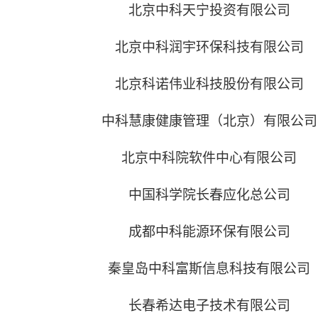
北京中科天宁投资有限公司
北京中科润宇环保科技有限公司
北京科诺伟业科技股份有限公司
中科慧康健康管理（北京）有限公司
北京中科院软件中心有限公司
中国科学院长春应化总公司
成都中科能源环保有限公司
秦皇岛中科富斯信息科技有限公司
长春希达电子技术有限公司