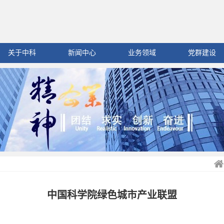
关于中科
新闻中心
业务领域
党群建设
中国科学院绿色城市产业联盟