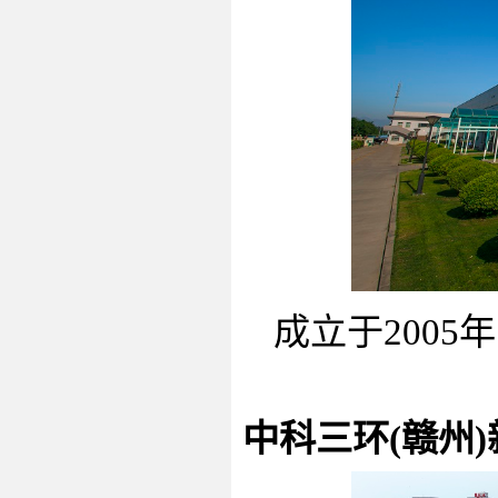
成立于
2005
年
中科三环
(
赣州
)