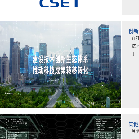
创新
在
技
手
其他
其