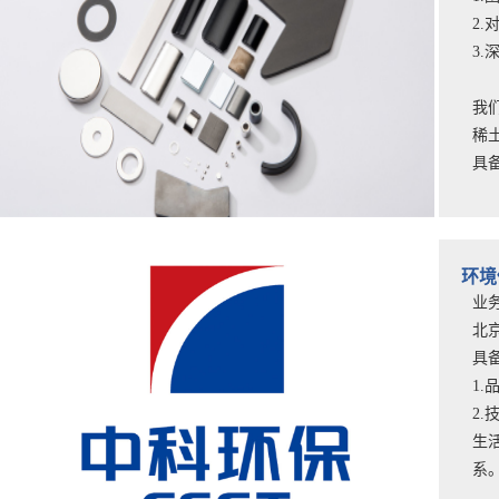
2
3
我
稀
具
环境
业
北
具
1
2
生
系