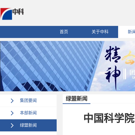
首页
关于中科
新
绿盟新闻
集团要闻
本部新闻
中国科学院
绿盟新闻