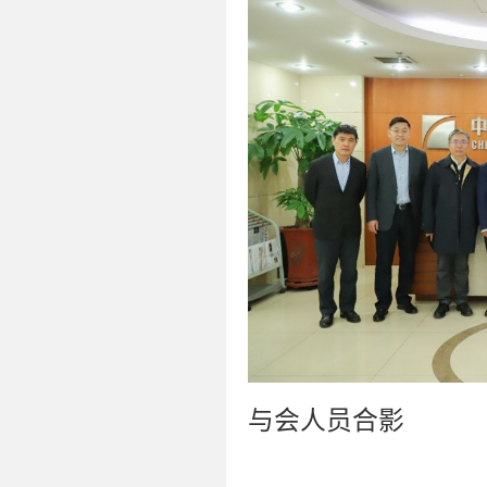
与会人员合影