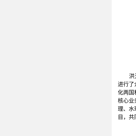
洪
进行了
化两国
核心业
理、水
目，共