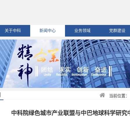
关于中科
新闻中心
业务领域
党群建设
闻
当前位置：
中科院绿色城市产业联盟与中巴地球科学研究