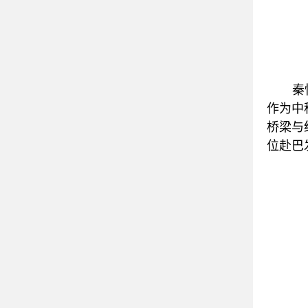
秦
作为中
桥梁与
位赴巴