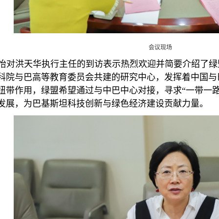
会议现场
怡对洪天华执行主任的到访表示热烈欢迎并简要介绍了绿
科院与巴高等教育委员会共建的研究中心，发挥着中国与
纽带作用，绿盟希望通过与中巴中心对接，寻求“一带一
发展，为巴基斯坦科技创新与绿色经济建设贡献力量。