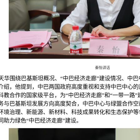
秦怡讲话
天华围绕巴基斯坦概况、“中巴经济走廊”建设情况、中
介绍，他提到，中巴两国政府高度重视和支持中巴中心的
科教合作的国家级平台，为“中巴经济走廊”和“一带一路
务与巴基斯坦发展方向高度契合，中巴中心与绿盟合作空
环境治理、新能源、新材料、科技成果转化和生态保护等
同助力绿色“中巴经济走廊”建设。