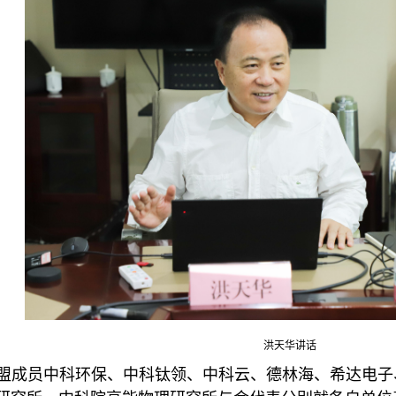
洪天华讲话
盟成员中科环保、中科钛领、中科云、德林海、希达电子