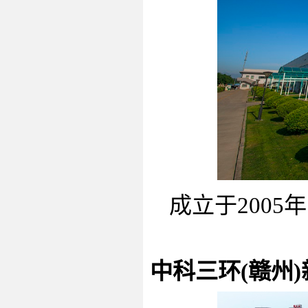
成立于
2005
年
中科三环
(
赣州
)