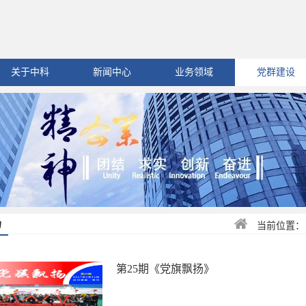
关于中科
新闻中心
业务领域
党群建设
扬
当前位置：
第25期《党旗飘扬》