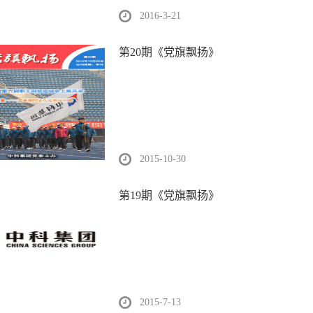
2016-3-21
第20期《党旗飘扬》
2015-10-30
第19期《党旗飘扬》
2015-7-13